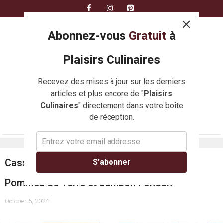
Skip
to
content
Abonnez-vous
Gratuit
à
Plaisirs Culinaires
Recevez des mises à jour sur les derniers
articles et plus encore de "
Plaisirs
Culinaires
" directement dans votre boîte
de réception.
MENU
Casserole Réconfortante : Duo Butternut-
S'abonner
Pommes de Terre et Jambon Fondan
October 5, 2024