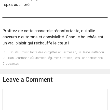
repas équilibré.
Profitez de cette casserole réconfortante, qui allie
saveurs d’automne et convivialité. Chaque bouchée est
un vrai plaisir qui réchauffe le cœur !
Biscuits Croustillants de Courgettes et Parmesan, un Délice Inattendu
Tian Gourmand d’Automne : Légumes Gratinés, Feta Fondante et Noix
Croquantes
Leave a Comment
Comment