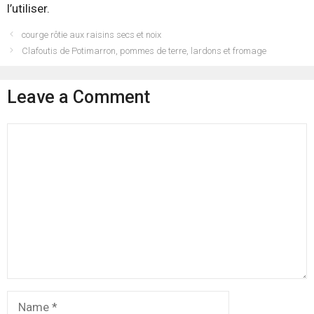
l’utiliser.
courge rôtie aux raisins secs et noix
Clafoutis de Potimarron, pommes de terre, lardons et fromage
Leave a Comment
Comment
Name