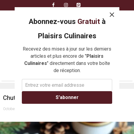
Skip
to
content
Abonnez-vous
Gratuit
à
Plaisirs Culinaires
Recevez des mises à jour sur les derniers
articles et plus encore de "
Plaisirs
Culinaires
" directement dans votre boîte
de réception.
MENU
Chutney de Noël aux Fruits Secs
S'abonner
October 16, 2024