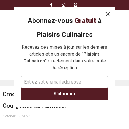
Skip
to
content
Abonnez-vous
Gratuit
à
Plaisirs Culinaires
Recevez des mises à jour sur les derniers
articles et plus encore de "
Plaisirs
Culinaires
" directement dans votre boîte
de réception.
MENU
Croquantes et Fondantes : Galettes de
S'abonner
Courgettes au Parmesan
October 12, 2024