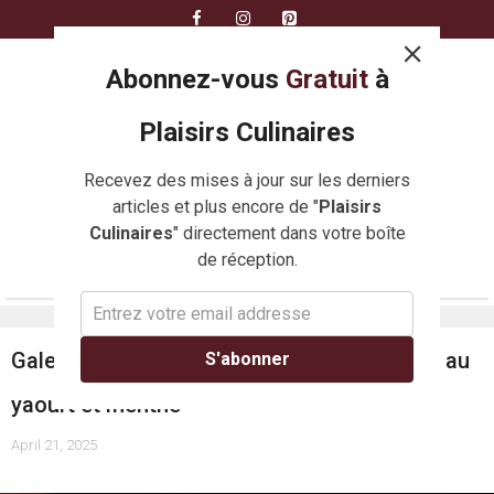
Skip
to
content
Abonnez-vous
Gratuit
à
Plaisirs Culinaires
Recevez des mises à jour sur les derniers
articles et plus encore de "
Plaisirs
Culinaires
" directement dans votre boîte
de réception.
MENU
Galettes de quinoa, épinards et feta, sauce au
S'abonner
yaourt et menthe
April 21, 2025