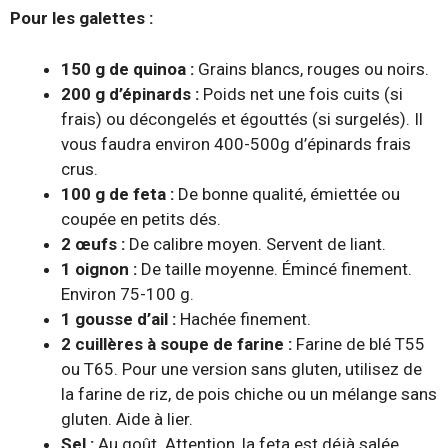
Pour les galettes :
150 g de quinoa :
Grains blancs, rouges ou noirs.
200 g d’épinards :
Poids net une fois cuits (si
frais) ou décongelés et égouttés (si surgelés). Il
vous faudra environ 400-500g d’épinards frais
crus.
100 g de feta :
De bonne qualité, émiettée ou
coupée en petits dés.
2 œufs :
De calibre moyen. Servent de liant.
1 oignon :
De taille moyenne. Émincé finement.
Environ 75-100 g.
1 gousse d’ail :
Hachée finement.
2 cuillères à soupe de farine :
Farine de blé T55
ou T65. Pour une version sans gluten, utilisez de
la farine de riz, de pois chiche ou un mélange sans
gluten. Aide à lier.
Sel :
Au goût. Attention, la feta est déjà salée,