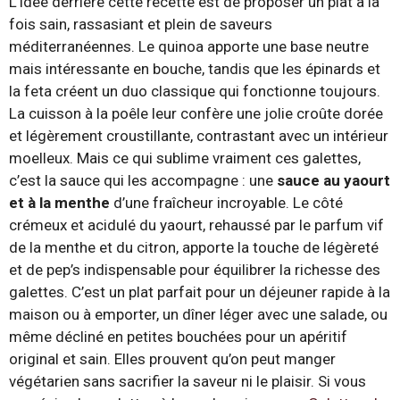
L’idée derrière cette recette est de proposer un plat à la
fois sain, rassasiant et plein de saveurs
méditerranéennes. Le quinoa apporte une base neutre
mais intéressante en bouche, tandis que les épinards et
la feta créent un duo classique qui fonctionne toujours.
La cuisson à la poêle leur confère une jolie croûte dorée
et légèrement croustillante, contrastant avec un intérieur
moelleux. Mais ce qui sublime vraiment ces galettes,
c’est la sauce qui les accompagne : une
sauce au yaourt
et à la menthe
d’une fraîcheur incroyable. Le côté
crémeux et acidulé du yaourt, rehaussé par le parfum vif
de la menthe et du citron, apporte la touche de légèreté
et de pep’s indispensable pour équilibrer la richesse des
galettes. C’est un plat parfait pour un déjeuner rapide à la
maison ou à emporter, un dîner léger avec une salade, ou
même décliné en petites bouchées pour un apéritif
original et sain. Elles prouvent qu’on peut manger
végétarien sans sacrifier la saveur ni le plaisir. Si vous