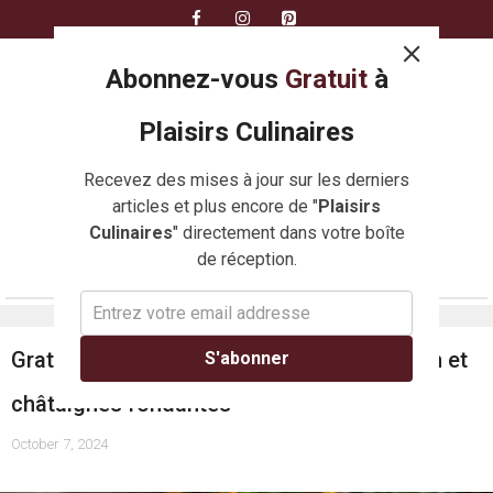
Skip
to
content
Abonnez-vous
Gratuit
à
Plaisirs Culinaires
Recevez des mises à jour sur les derniers
articles et plus encore de "
Plaisirs
Culinaires
" directement dans votre boîte
de réception.
MENU
Gratin d’automne réconfortant : Potimarron et
S'abonner
châtaignes fondantes
October 7, 2024