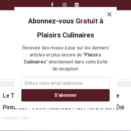
Skip
to
content
Abonnez-vous
Gratuit
à
Plaisirs Culinaires
Recevez des mises à jour sur les derniers
articles et plus encore de "
Plaisirs
Culinaires
" directement dans votre boîte
de réception.
MENU
Le Tian de Courgettes et Feta qui Enflamme
S'abonner
Pinterest : Votre Nouveau Plat Préféré de l’Été
October 3, 2024