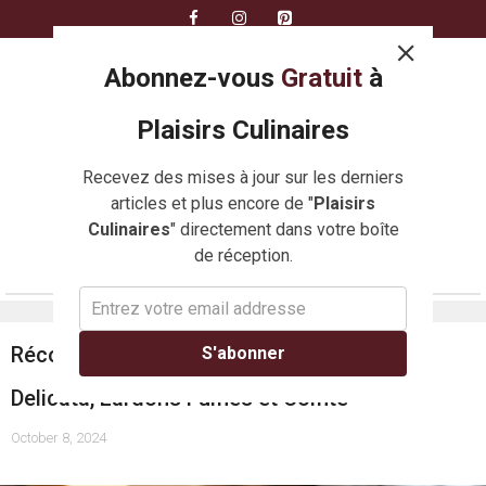
Skip
to
content
Abonnez-vous
Gratuit
à
Plaisirs Culinaires
Recevez des mises à jour sur les derniers
articles et plus encore de "
Plaisirs
Culinaires
" directement dans votre boîte
de réception.
MENU
Réconfort d’Automne : Gratin de Courge
S'abonner
Delicata, Lardons Fumés et Comté
October 8, 2024