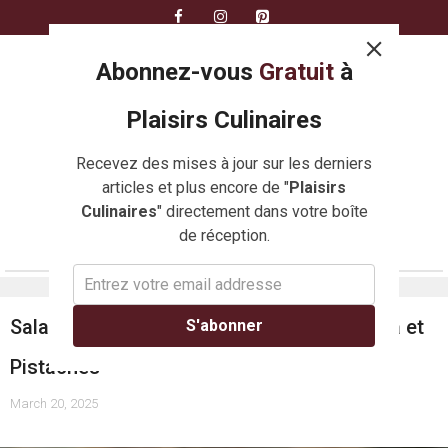
Skip
to
content
Abonnez-vous
Gratuit
à
Plaisirs Culinaires
Recevez des mises à jour sur les derniers
articles et plus encore de "
Plaisirs
Culinaires
" directement dans votre boîte
de réception.
MENU
Salade de Betteraves Rôties, Oranges, Feta et
S'abonner
Pistaches
March 20, 2025