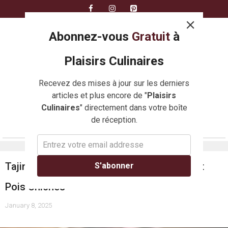
Skip
to
content
Abonnez-vous
Gratuit
à
Plaisirs Culinaires
Recevez des mises à jour sur les derniers
articles et plus encore de "
Plaisirs
Culinaires
" directement dans votre boîte
de réception.
MENU
Tajine de Patates Douces, Abricots Secs et
S'abonner
Pois Chiches
January 8, 2025